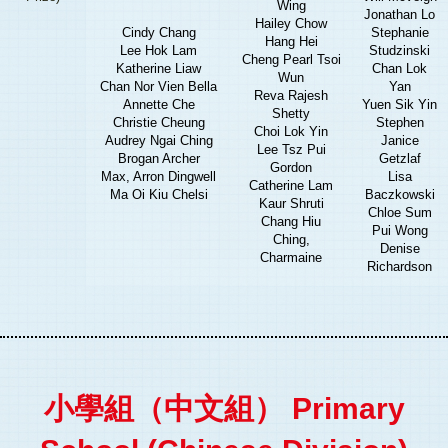
Wing
Jonathan Lo
Hailey Chow
Cindy Chang
Stephanie
Hang Hei
Lee Hok Lam
Studzinski
Cheng Pearl Tsoi
Katherine Liaw
Chan Lok
Wun
Chan Nor Vien Bella
Yan
Reva Rajesh
Annette Che
Yuen Sik Yin
Shetty
Christie Cheung
Stephen
Choi Lok Yin
Audrey Ngai Ching
Janice
Lee Tsz Pui
Brogan Archer
Getzlaf
Gordon
Max, Arron Dingwell
Lisa
Catherine Lam
Ma Oi Kiu Chelsi
Baczkowski
Kaur Shruti
Chloe Sum
Chang Hiu
Pui Wong
Ching,
Denise
Charmaine
Richardson
小學組（中文組） Primary