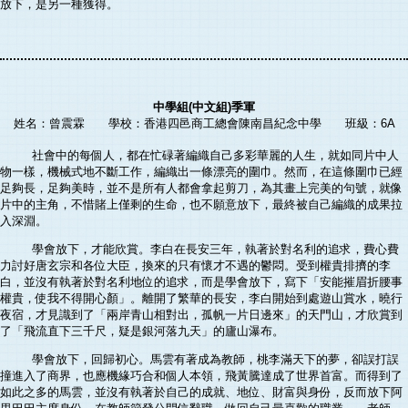
放下，是另一種獲得。
中學組(中文組)季軍
姓名：曾震霖 學校：香港四邑商工總會陳南昌紀念中學 班級：6A
社會中的每個人，都在忙碌著編織自己多彩華麗的人生，就如同片中人
物一樣，機械式地不斷工作，編織出一條漂亮的圍巾。然而，在這條圍巾已經
足夠長，足夠美時，並不是所有人都會拿起剪刀，為其畫上完美的句號，就像
片中的主角，不惜賭上僅剩的生命，也不願意放下，最終被自己編織的成果拉
入深淵。
學會放下，才能欣賞。李白在長安三年，執著於對名利的追求，費心費
力討好唐玄宗和各位大臣，換來的只有懷才不遇的鬱悶。受到權貴排擠的李
白，並沒有執著於對名利地位的追求，而是學會放下，寫下「安能摧眉折腰事
權貴，使我不得開心顏」。離開了繁華的長安，李白開始到處遊山賞水，曉行
夜宿，才見識到了「兩岸青山相對出，孤帆一片日邊來」的天門山，才欣賞到
了「飛流直下三千尺，疑是銀河落九天」的廬山瀑布。
學會放下，回歸初心。馬雲有著成為教師，桃李滿天下的夢，卻誤打誤
撞進入了商界，也應機緣巧合和個人本領，飛黃騰達成了世界首富。而得到了
如此之多的馬雲，並沒有執著於自己的成就、地位、財富與身份，反而放下阿