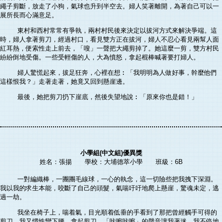
繩子剪斷，放走了小狗，氣球也升到半空去。婦人笑著離開，為著自己可以一
展所長而心滿意足。
東村和西村常常有爭執，兩村村民後來決定以拔河方式來解決爭端。這
時，婦人拿著剪刀，經過村口，看見雙方正在拔河，婦人不忍心看見兩幫人面
紅耳熱，便索性走上前去，「嗖」一聲把大繩剪掉了。她這麼一剪，雙方村民
紛紛倒地受傷。一些受輕傷的人，大為憤怒，拿起棍棒喊著要打婦人。
婦人驚慌起來，拔足狂奔，心裡在想︰「我明明為人做好事，幹麼他們
這樣恨我？」走著走著，她竟又回到懸崖邊。
最後，她把剪刀扔下崖底，然後失望地說︰「原來你也是錯！」
小學組(中文組)優異獎
姓名：張揚 學校：大埔德萃小學 班級：6B
一對編織棒，一團團毛線球，一心的執念，這一切險些把我拽下深淵。
我以我的求生本能，咬斷了自己的頭髮，氣喘吁吁地爬上懸崖，驚魂未定，逃
過一劫。
我坐在椅子上，喘着氣，目光順着低垂的手看到了那把曾經觸手可得的
剪刀，我又慣性彎下腰，拿起剪刀。「咔嚓咔嚓」的聲音讓我著迷，我不停地