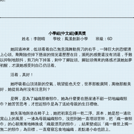
小學組(中文組)優異獎
姓名：李朗晴 學校：鳳溪創新小學 班級：6D
她回過神來，低頭看着自己無意識舞動剪刀的右手，一陣巨大的恐懼湧
上心頭。剛剛險些掉下懸崖的情況還歷歷在目，瀕死的感覺還沒有消退，手難
以抑制地顫抖，剪刀向下掉落，刺中了腳趾頭。腳趾頭傳來的痛感才讓她如夢
初醒，才讓她感受到自己仍活着。
活着，真好！
她呼吸着山頂清新的空氣，眺望藍色天空，世界那般廣闊，萬物那般美
好，她從前為何沒有注意到？
是啊，是為了編織那條頸巾。她為什麼要在懸崖邊不顧一切地編織頸
巾？她苦苦思考，才想起頸巾是為了送給母親的生日禮物。
她失落地倒坐在椅子上，她把初衷忘得一乾二淨。原本，她是想一邊欣
賞山上的風景，一邊為母親編織頸巾。沒想到她一直埋頭苦幹，把「織一條頸
巾」的心願漸漸地轉換成「織最漂亮的頸巾」，結果變成以「織一條世上獨一
無二的頸巾」為目標，一直廢寢忘食地編織，差點連小命也賠上。