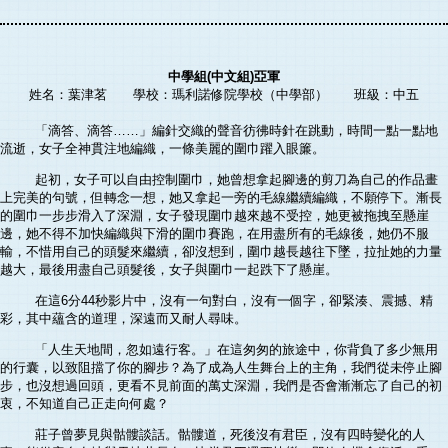
中學組(中文組)亞軍
姓名：葉津茗 學校：瑪利諾修院學校（中學部） 班級：中五
「滴答、滴答……」編針交織的聲音彷彿時針在跳動，時間一點一點地
流逝，女子全神貫注地編織，一條美麗的圍巾躍入眼簾。
起初，女子可以自由控制圍巾，她曾想拿起腳邊的剪刀為自己的作品畫
上完美的句號，但轉念一想，她又拿起一旁的毛線繼續編織，不願停下。漸長
的圍巾一步步滑入了深淵，女子發現圍巾越來越不受控，她更被拖拽至懸崖
邊，她不得不加快編織與下滑的圍巾賽跑，在用盡所有的毛線後，她仍不服
輸，不惜用自己的頭髮來繼續，卻沒想到，圍巾越長越往下墜，拉扯她的力量
越大，最後用盡自己頭髮後，女子與圍巾一起跌下了懸崖。
在這6分44秒影片中，沒有一句對白，沒有一個字，卻緊湊、震撼、精
彩，其中蘊含的道理，深遠而又耐人尋味。
「人生天地間，忽如遠行客。」在這匆匆的旅途中，你背負了多少無用
的行囊，以致阻擋了你的腳步？為了成為人生舞台上的主角，我們從未停止腳
步，也沒想過回頭，更看不見前面的萬丈深淵，我們是否會漸漸忘了自己的初
衷，不知道自己正走向何處？
莊子曾夢見與骷髏談話。骷髏道，死後沒有君臣，沒有四時變化的人