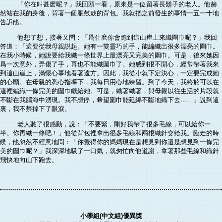
「你在叫甚麽呢？」我回頭一看，原來是一位留著長鬍子的老人。他赫
然站在我的身後，背著一個脹鼓鼓的背包。我就把之前發生的事情一五一十地
告訴他。
他想了想，接著又問：「爲什麽你會跑到這山崖上來織圍巾呢？」我回
答道：「這要從我母親説起。她有一雙靈巧的手，能編織出很多漂亮的圍巾。
在我小時候，她說要給我織一條世界上最漂亮又完美的圍巾。可是，後來她因
爲一次意外，弄傷了手，再也不能織圍巾了。她感到很不開心，經常帶著我來
到這山崖上，滿懷心事地看著遠方。因此，我從小就下定決心，一定要完成她
的心願。在母親的悉心指導下，我每日用心地練習。到了今天，我終於可以在
這裡編織一條完美的圍巾獻給她。可是，織著織著，與母親以往生活的片段就
不斷在我腦海中湧現。我不想停，希望圍巾能延綿不斷地織下去……」説到這
裏，我不禁掉下了眼淚。
老人聽了很感動，說：「不要緊，剛好我帶了很多毛線，可以給你一
半。你再織一條吧！」他從背包裡拿出很多毛線和兩根織針交給我。臨走的時
候，他忽然不經意地問：「你覺得你的媽媽現在是想見到你還是想見到一條完
美的圍巾呢？」我深深地吸了一口氣，就匆忙向他道謝，拿著那些毛線和織針
飛快地向山下跑去。
小學組(中文組)優異獎