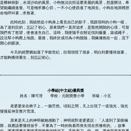
是椰林樹影，水清沙幼的風景。小狗無法抗拒這麼美麗的風景，想盡辦法，希
望能繼續進發。可是牠求勝心切，一不小心便跌進了地洞去。小狗在地洞裡拼
命地呼叫著，求救著。
此時此刻，我頓然從小狗身上看見自己的影子，我跟現時的小狗一樣，
為了達到目的，忘記了初心。原來我們一直所追求，是豁然開朗的心境，可當
我們有了慾望，便會迷失自己。這時，我便隨手在附近找到藤蔓，築成繩子，
設法幫小狗爬上地面。最後，我終於成功為小狗脫險，我倆擁抱在一起，流下
開心的眼淚。
今天的經歷猶如過了半個世紀，但我領悟了很多，明白到要懂得放棄，
才能夠獲得重生，別忘記初心。
小學組(中文組)優異獎
姓名：陳可澄 學校：元朗寶覺小學 班級：小五
老婆婆坐在椅子上，一臉茫然。頃刻之間，天上出現了一道強光，強光
慢慢延伸至整片荒漠。
原來是天上的神明被她感動了，神明就對老婆婆説：「人達到了某個極
限，就應該要懂得放手，不要為了一時的執着而喪失現在所擁有的。」故事
中，婆婆理應在事情還能挽救的情況下，手執剪刀，快、狠、準地與所有負累