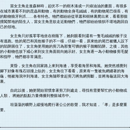
當女主角走進森林時，起伏不一的樹木湊成一片綠油油的畫面，有很多
在城市裏看不到的昆蟲和動物，有的動物全身毛絨絨，有的動物尾巴很長，有
的動物狼牙利爪......各有特色。牠們都紛紛從草叢和樹林裏爬出來，看看那個
擅闖禁地的陌生人，當女主角意欲走近動物們，牠們卻紛紛狼狽不堪地跑回自
己的領地。
女主角只好孤零零地坐在樹蔭下，她刹眼看到還有一隻毛絨絨的猴子沒
有逃跑。他的尾巴和其他猴子的不一樣，仔細一看，原來他的尾巴被獵人設下
的陷阱困住了，女主角便用她的剪刀為那隻可憐的猴子脫離陷阱。之後，其他
的小動物也放下戒心來到女主角面前向她示好。女主角逐一為小動物修剪毛髮
和指甲，牠們都非常滿意。
黃昏，女主角在回家路上來到海邊，享受着海景和海風。她突然感覺到
腳下好像有塊石頭撞上似的，女主角往下看看，原來有一隻被魚網纏著的海
龜，牠被海浪沖到海邊。女主角隨即拿起剪刀將魚網剪斷，並將海龜送回大海
裏。
自此以後，她便開始習慣拿著剪刀到處走，尋找有需要幫忙的小動物或
人類， 將她的點點力量傳播到整個城市中。
坦蕩蕩的曠野上緩慢地爬行著公公的歌聲，我才知道，「孝」是多麼重
要。