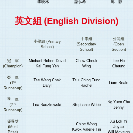
李曉林
謝弘希
鄭 靜
英文組 (English Division)
中學組
公開組
小學組 (Primary
(Secondary
(Open
School)
School)
Section)
冠 軍
Michael Robert-David
Chow Cheuk
Lee Ho
(Champion)
Kai Fung Yeh
Wing
Cheung
亞 軍
Tse Wang Chak
Tsui Ching Tung
st
(1
Liam Beale
Daryl
Rachel
Runner-up)
季 軍
Ng Yuen Chu
nd
(2
Lea Baczkowski
Stephanie Webb
Jenny
Runner-up)
優異獎
Xu Lok Yi
Chloe Wong
(Merit
Joyce
Kwok Valerie Tin
Prize)
Will Mcveigh