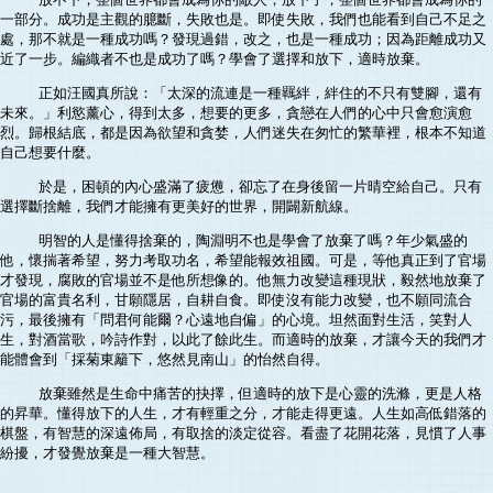
一部分。成功是主觀的臆斷，失敗也是。即使失敗，我們也能看到自己不足之
處，那不就是一種成功嗎？發現過錯，改之，也是一種成功；因為距離成功又
近了一步。編織者不也是成功了嗎？學會了選擇和放下，適時放棄。
正如汪國真所說：「太深的流連是一種羈絆，絆住的不只有雙腳，還有
未來。」利慾薰心，得到太多，想要的更多，貪戀在人們的心中只會愈演愈
烈。歸根結底，都是因為欲望和貪婪，人們迷失在匆忙的繁華裡，根本不知道
自己想要什麼。
於是，困頓的內心盛滿了疲憊，卻忘了在身後留一片晴空給自己。只有
選擇斷捨離，我們才能擁有更美好的世界，開闢新航線。
明智的人是懂得捨棄的，陶淵明不也是學會了放棄了嗎？年少氣盛的
他，懷揣著希望，努力考取功名，希望能報效祖國。可是，等他真正到了官場
才發現，腐敗的官場並不是他所想像的。他無力改變這種現狀，毅然地放棄了
官場的富貴名利，甘願隱居，自耕自食。即使沒有能力改變，也不願同流合
污，最後擁有「問君何能爾？心遠地自偏」的心境。坦然面對生活，笑對人
生，對酒當歌，吟詩作對，以此了餘此生。而適時的放棄，才讓今天的我們才
能體會到「採菊東籬下，悠然見南山」的怡然自得。
放棄雖然是生命中痛苦的抉擇，但適時的放下是心靈的洗滌，更是人格
的昇華。懂得放下的人生，才有輕重之分，才能走得更遠。人生如高低錯落的
棋盤，有智慧的深遠佈局，有取捨的淡定從容。看盡了花開花落，見慣了人事
紛擾，才發覺放棄是一種大智慧。