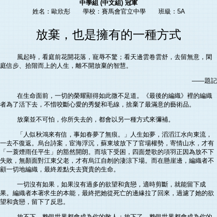
中學組 (中文組) 冠軍
姓名：歐欣彤 學校：賽馬會官立中學 班級：5A
放棄，也是擁有的一種方式
風起時，看庭前花開花落，寵辱不驚；看天邊雲卷雲舒，去留無意，閑
庭信步、拾階而上的人生，離不開放棄的智慧。
——題記
在生命面前，一切的榮耀顯得如此微不足道。《最後的編織》裡的編織
者為了活下去，不惜咬斷心愛的秀髮和毛線，捨棄了最滿意的藝術品。
放棄並不可怕，你所失去的，都會以另一種方式來彌補。
「人似秋鴻來有信，事如春夢了無痕。」人生如夢，滔滔江水向東流，
一去不復返。烏台詩案，宦海浮沉，蘇東坡放下了官場權勢，寄情山水，才有
「一蓑煙雨任平生」的豁然開朗。而垓下受困，四面楚歌的項羽正因為放不下
失敗，無顏面對江東父老，才有烏江自刎的淒涼下場。而在懸崖邊，編織者不
顧一切地編織，最終差點失去寶貴的生命。
一切沒有如果，如果沒有過多的欲望和貪戀，適時剪斷，就能留下成
果。編織者本著求生的本能，最終把她從死亡的邊緣拉了回來，過濾了她的欲
望和貪戀，留下了反思。
放不下，整個世界都會成為你的敵人；放下了，整個世界都會成為你的