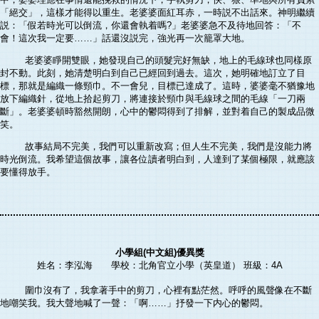
「絕交」，這樣才能得以重生。老婆婆面紅耳赤，一時説不出話來。神明繼續
説：「假若時光可以倒流，你還會執着嗎?」老婆婆急不及待地回答：「不
會！這次我一定要……」話還沒説完，強光再一次籠罩大地。
老婆婆睜開雙眼，她發現自己的頭髮完好無缺，地上的毛線球也同樣原
封不動。此刻，她清楚明白到自己已經回到過去。這次，她明確地訂立了目
標，那就是編織一條頸巾。不一會兒，目標已達成了。這時，婆婆毫不猶豫地
放下編織針，從地上拾起剪刀，將連接於頸巾與毛線球之間的毛線「一刀兩
斷」。老婆婆頓時豁然開朗，心中的鬱悶得到了排解，並對着自己的製成品微
笑。
故事結局不完美，我們可以重新改寫；但人生不完美，我們是沒能力將
時光倒流。我希望這個故事，讓各位讀者明白到，人達到了某個極限，就應該
要懂得放手。
小學組(中文組)優異獎
姓名：李泓海 學校：北角官立小學（英皇道） 班級：4A
圍巾沒有了，我拿著手中的剪刀，心裡有點茫然。呼呼的風聲像在不斷
地嘲笑我。我大聲地喊了一聲：「啊……」抒發一下内心的鬱悶。