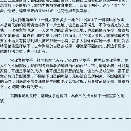
里巴巴主席身份，在教師節發公開信辭職，做回自己最喜歡的職業——老師。
馬雲放下身份地位，將精力投放在教育事業上，回歸了初心，達至了童年的
夢。他親手編織出來的這些成果，也使他興奮與幸福。
列夫托爾斯泰在《一個人需要多少土地？》中講述了一個農民的故事。
本是農民的帕霍姆偶然得到了一片土地，但是他並不滿足，不停地擴充他的土
地。一次領主對他說，一天之內你能走過多少土地，你就能擁有多少，貪得無
厭的帕霍姆，最終在用腳丈量土地時吐血而死。他的僕人發現，帕霍姆最後需
要的土地只有從頭到腳六英尺那麼一小塊。許多人就像帕霍姆一樣，明明許多
時候都能選擇放下，去拿到屬於自己的成果，卻總是不願如此，想追求更多，
結果無法自拔，也一無所有。
當你緊握雙手，裡面甚麼也沒有；當你打開雙手，世界就在你手中。在
人生的不同階段，我們都各自執著於編織自己的作品，它可能是金錢，可能是
家庭，可能是事業的成功，也可能是對夢想的追逐。但當作品成型時，卻不願
拿起剪刀剪斷纏累，不願放下自己的慾望，最終被自己所約束。不斷編織圍巾
的我們，到底需不需要那麼長的圍巾呢？緊抓玫瑰，只會被荊棘刺傷，懂得放
下，才能聞到玫瑰的芳香。
當圍巾足夠長時，是時候拿起剪刀，為自己的成果留下一個完美的句
號。