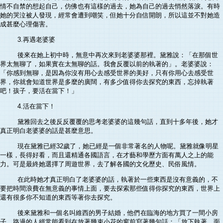
情不自禁的想起自己，仿佛也有這樣的過去，她為自己的過去悄然落淚。有時
她的哭泣被人發現，經常會遭到嘲笑，但她十分自信開朗，所以這並不對她造
成甚麼心理傷害。
3.再遇老婆婆
後來在她上初中時，無意中再次來到老婆婆那裡。黛雅說：「在那個世
界太無聊了，如果實在太無聊的話。我會反覆以前的執著的」。老婆婆說：
「你感到無聊，是因為你沒有用心去感受世界的美好，只有你用心去感受世
界，你就會知道世界是多麼的廣闊，有多少值得你去探究的東西，忘掉執著
吧！孩子，要活在當下！」
4.活在當下！
黛雅回去之後反反覆覆的思考老婆婆的這幾句話，直到十多年後，她才
真正明白老婆婆的話是甚麼意思。
現在黛雅已經32歲了，她已經是一個非常著名的人物呢。黛雅就像明星
一樣，長得好看，而且還精通各國語言，在才藝和學歷方面有萬人之上的能
力。可是最終她選擇了周遊世界，去了解各國的文化歷史、民俗風情。
在此時她才真正明白了老婆婆的話，執著於一些東西是沒有意義的，不
要把時間浪費在無意義的事情上面，要去探索那些值得你探究的東西，世界上
還有很多你不知道的東西等著你去探究。
後來黛雅和一個名叫維西的男子結婚，他們在臨海的地方買了一間小房
子，路過的人經常能看到在放著幾束小花的窗前寫著幾句話：「放下執著，面