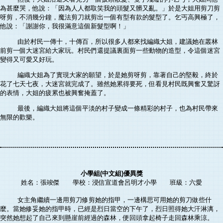
為甚麼哭，他說：「因為人人都取笑我的頭髮又髒又亂。」於是大姐用剪刀剪
呀剪，不消幾分鐘，魔法剪刀就剪出一個有型有款的髮型了。乞丐高興極了，
他說：「謝謝你，我很滿意這個新髮型啊！」
由於村民一傳十，十傳百，所以很多人都來找編織大姐，建議她在叢林
前剪一個大迷宮給大家玩。村民們還提議裏面剪一些動物的造型，令這個迷宮
變得又可愛又好玩。
編織大姐為了實現大家的願望，於是她剪呀剪，靠著自己的堅毅，終於
花了七天七夜，大迷宮就完成了。雖然她累得要死，但看見村民既興奮又驚訝
的表情，大姐的疲累也被興奮掩蓋了。
最後，編織大姐將這個平淡的村子變成一條精彩的村子，也為村民帶來
無限的歡樂。
小學組(中文組)優異獎
姓名：張竣傑 學校：浸信宣道會呂明才小學 班級：六愛
女主角繼續一邊用剪刀修剪她的指甲，一邊構思可用她的剪刀做些什
麼。當她修妥她的指甲時，已經是烈日當空的下午了，烈日照得她大汗淋漓，
突然她想起了自己來到懸崖前經過的森林，便回頭拿起椅子走回森林乘涼。