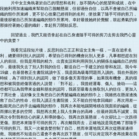
片中女主角執著於自己的理想和名利，放不開內心的慾望和成就，在中
段她利用加速編織來幫助自己脫離懸崖，但卻過份自信，以爲不會被自己所編
織的頸巾所束縛，更不甘心捨棄已經得到的名利，便捨棄了隨手可得的剪刀，
最後卻被自己所加速編織的頸巾所累垮。幸好最後她終於覺醒，鼓起勇氣扔掉
那操控著她心靈的織針，拿起剪刀開始反思。
回望過去，我們又能否拿起在自己身邊隨手可得的剪刀去剪去我們心靈
中的貪婪？
我看完這段短片後，反思到自己正正和這女主角一樣，一直在追求名
利，總要得到別人的認同，希望自己得到的機會比別人更多，凡事都想趕在別
人的前頭。但我是用我的精力、出賣友誼和利用與別人的關係去編織自己的頸
巾，最後我失去了別人對我的信任，斷送自己一手建立的信譽和友誼。我今年
19歲，在基督教正生書院就讀中五，我是因為吸毒問題而入讀的。我在外面的
時候，為了得到別人的認同，做了很多傷天害理的事，如果我有機會，真的很
想和被我曾經傷害過的人說聲：「對不起」。我曾經運毒、傷人、搶劫——這
些都可以為我帶來金錢和朋友的認同，我甚至吸毒去換取別人的信任，更加入
了黑社會，這好像女主角把自己的秀髮編織在她的頸巾上；我雖然在懸崖邊挽
救了自己的性命，但我入讀正生書院後，又不能自控地拿回織針，再次用差一
點殺死自己的手去編織我的頸巾，我再次本能地踢開堆積在我面前的編織，從
而挪出更多的空間，我想再次爬上我人生舞台的高峰，但最終因爲不誠實，我
再次令對我有信心的家人和導師傷心。我再次跌落懸崖，今次卻比上一次跌得
更傷。那把本來隨手可得的剪刀，再次離我而去，正確地說是我忽略了那隨手
可得的剪刀。我又一次被貪婪控制了自己，然而幸運地我又再次從懸崖邊得
救。我雖然不知道自己還會不會再次跌下懸崖，但可以肯定我不會再捨棄在我