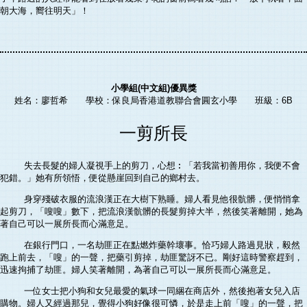
朝大海，嚮往明天」！
小學組(中文組)優異獎
姓名：廖哲希 學校：保良局香港道教聯合會圓玄小學 班級：6B
一剪所長
失去長髮的婦人凝視手上的剪刀，心想︰「若我當初善用你，我便不會
犯錯。」她有所領悟，便從懸崖回到自己的鄉村去。
身穿殘破衣服的流浪漢正在大樹下熟睡。婦人看見他很骯髒，便悄悄拿
起剪刀，「嗖嗖」數下，把流浪漢骯髒的長髮剪掉大半，然後笑著離開，她為
著自己可以一展所長而心滿意足。
在銀行門口，一名劫匪正在點燃炸藥幹壞事。恰巧婦人路過見狀，毅然
跑上前去，「嗖」的一聲，把藥引剪掉，劫匪驚訝不已。剛好這時警察趕到，
迅速拘捕了劫匪。婦人笑著離開，為著自己可以一展所長而心滿意足。
一位女士把小狗和女兒最愛的氣球一同綑在商店外，然後抱著女兒入店
購物。婦人又經過那兒，覺得小狗好像很可憐，於是走上前「嗖」的一聲，把