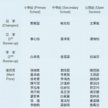
小學組 (Primary
中學組 (Secondary
公開組 (Open
School)
School)
Section)
冠 軍
鄭紫蕊
歐欣彤
文秉懿
(Champion)
亞 軍
st
(1
黎心怡
葉津茗
潘海怡
Runner-up)
季 軍
nd
(2
白承熹
曾震霖
彭淑芬
Runner-up)
優異獎
張竣傑
鄧浩賢
陳思穎
(Merit
嚴卓維
李東怩
王碧蔚
Prize)
徐奇豊
李鴻杰
姚燕婷
陳可澄
許漫婷
蔡泳詩
李泓海
伍綽兒
郭芷均
周子晴
吳芷澄
蔣宗耀
廖哲希
白家豪
曾梓辰
張 揚
葉泳彤
麥嘉聰
李朗晴
梁穎琪
蔡鳳兒