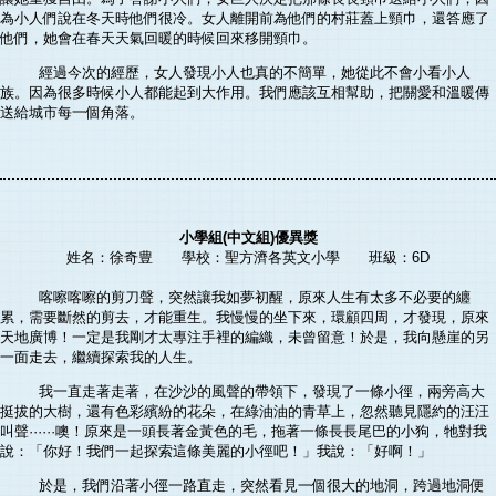
為小人們說在冬天時他們很冷。女人離開前為他們的村莊蓋上頸巾，還答應了
他們，她會在春天天氣回暖的時候回來移開頸巾。
經過今次的經歷，女人發現小人也真的不簡單，她從此不會小看小人
族。因為很多時候小人都能起到大作用。我們應該互相幫助，把關愛和溫暖傳
送給城市每一個角落。
小學組(中文組)優異獎
姓名：徐奇豊 學校：聖方濟各英文小學 班級：6D
喀嚓喀嚓的剪刀聲，突然讓我如夢初醒，原來人生有太多不必要的纏
累，需要斷然的剪去，才能重生。我慢慢的坐下來，環顧四周，才發現，原來
天地廣博！一定是我剛才太專注手裡的編織，未曾留意！於是，我向懸崖的另
一面走去，繼續探索我的人生。
我一直走著走著，在沙沙的風聲的帶領下，發現了一條小徑，兩旁高大
挺拔的大樹，還有色彩繽紛的花朵，在綠油油的青草上，忽然聽見隱約的汪汪
叫聲······噢！原來是一頭長著金黃色的毛，拖著一條長長尾巴的小狗，牠對我
說：「你好！我們一起探索這條美麗的小徑吧！」我說：「好啊！」
於是，我們沿著小徑一路直走，突然看見一個很大的地洞，跨過地洞便