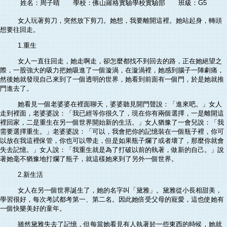
姓名：周子晴 學校：佛山羅格實驗學校實驗部 班級：G5
女人玩著剪刀，突然放下剪刀。她想，我要離開這裡。她站起身，轉頭
想要往回走。
1.重生
女人一直往回走，她走啊走，卻怎麼都找不到回去的路，正在她絕望之
際，一股強大的吸力把她吸進了一個漩渦，在漩渦裡，她感到腦子一陣劇痛，
然後她就發現自己來到了一個透明的世界，她看到前面有一個門，於是她就推
門進去了。
她看見一個老婆婆在裡面聊天，婆婆聽見開門聲說：「進來吧。」女人
走到裡面，老婆婆說：「我已經等你很久了，現在你有兩個選擇，一是離開這
裡回家，二是重生在另一個世界開始新的生活。」女人猶豫了一會兒說：「我
需要選擇重生。」老婆婆說：「可以，我會把你的記憶裝在一個瓶子裡，你可
以放在我這裡保管，你也可以帶走，但是如果瓶子爛了或者壞了，那麼你就會
失去記憶。」女人說：「我重生就是為了打破以前的執著，做新的自己。」說
著她毫不猶豫地打爛了瓶子，就這樣她來到了另外一個世界。
2.新生活
女人在另一個世界誕生了，她的名字叫「黛雅」。黛雅從小長相甜美，
學習很好，每次考試都考第一、第二名。因此她倍受父母的寵愛，這也使她有
一個快樂美好的童年。
雖然黛雅失去了記憶，但每當她看見有人執著於一些東西的時候，她就