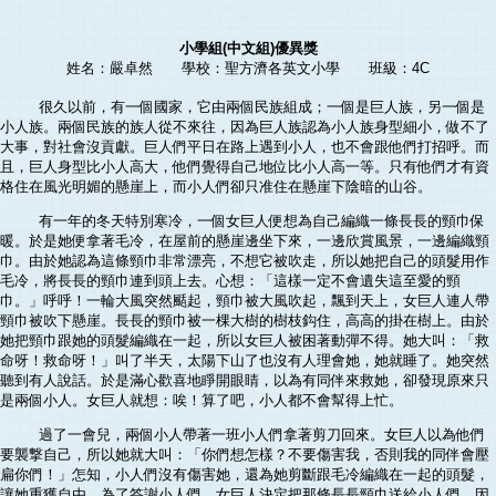
小學組(中文組)優異獎
姓名：嚴卓然 學校：聖方濟各英文小學 班級：4C
很久以前，有一個國家，它由兩個民族組成；一個是巨人族，另一個是
小人族。兩個民族的族人從不來往，因為巨人族認為小人族身型細小，做不了
大事，對社會沒貢獻。巨人們平日在路上遇到小人，也不會跟他們打招呼。而
且，巨人身型比小人高大，他們覺得自己地位比小人高一等。只有他們才有資
格住在風光明媚的懸崖上，而小人們卻只准住在懸崖下陰暗的山谷。
有一年的冬天特別寒冷，一個女巨人便想為自己編織一條長長的頸巾保
暖。於是她便拿著毛冷，在屋前的懸崖邊坐下來，一邊欣賞風景，一邊編織頸
巾。由於她認為這條頸巾非常漂亮，不想它被吹走，所以她把自己的頭髮用作
毛冷，將長長的頸巾連到頭上去。心想：「這樣一定不會遺失這至愛的頸
巾。」呼呼！一輪大風突然颳起，頸巾被大風吹起，飄到天上，女巨人連人帶
頸巾被吹下懸崖。長長的頸巾被一棵大樹的樹枝鈎住，高高的掛在樹上。由於
她把頸巾跟她的頭髮編織在一起，所以女巨人被困著動彈不得。她大叫：「救
命呀！救命呀！」叫了半天，太陽下山了也沒有人理會她，她就睡了。她突然
聽到有人說話。於是滿心歡喜地睜開眼睛，以為有同伴來救她，卻發現原來只
是兩個小人。女巨人就想：唉！算了吧，小人都不會幫得上忙。
過了一會兒，兩個小人帶著一班小人們拿著剪刀回來。女巨人以為他們
要襲撃自己，所以她就大叫：「你們想怎樣？不要傷害我，否則我的同伴會壓
扁你們！」怎知，小人們沒有傷害她，還為她剪斷跟毛冷編織在一起的頭髮，
讓她重獲自由。為了答謝小人們，女巨人決定把那條長長頸巾送給小人們，因