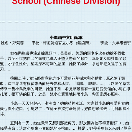
School (Chinese Division)
小學組(中文組)冠軍
姓名：鄭紫蕊 學校：軒尼詩道官立小學（銅鑼灣） 班級：六年級普班
她在懸崖邊專注於編織頸巾，長長的、美麗的頸巾多次令她捨不得收
手，甚至不惜把自己的頭髮也織入正墜入懸崖的頸巾，幸虧她及時扯斷了頭
髮，才保住性命。望著深不可測的懸崖，她扔了織針，拿起那把久違了的剪
刀……
往回走時，她沿路留意到許多可愛的花草樹木和小動物，原來除了頸
巾，這世界還有很多東西值得去愛和珍惜。「唧唧、唧唧……」，路邊的草叢
傳來一隻小鳥微弱的叫聲。她俯下身，看見草叢裡有一隻翅膀受傷的小鳥在掙
扎著，很可憐的樣子。於是，她小心翼翼地捧著小鳥，帶回家悉心照料。
小鳥一天天好起來，漸漸成了她的精神依託。大家對小鳥的可愛和她的
愛心讚不絕口。小鳥好了，在籠子裡撲打著翅膀，好像想飛出去，可她卻捨不
得。
直到有一天，她無意間又想到那把剪刀。那次因為捨不得剪斷頸巾，她
幾乎沒命；這次小鳥會不會因她的不捨而…… 於是，她帶著鳥籠又來到了懸崖