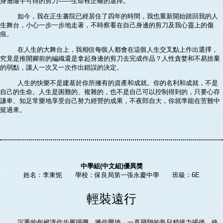
身邊隨手可得的剪刀——生命裡正確的選擇。
如今，我在正生書院已經居住了四年的時間，我也重新開始踏回我的人
生舞台，小心一步一步地走著，不時察看在自己身邊的剪刀及我心靈上的傷
痕。
在人生的大舞台上，我相信每個人都會在這個人生交叉點上作出選擇，
究竟是推開腳前的編織還是拿起身邊的剪刀去完成作品？人性貪婪和不易捨棄
的弱點，讓人一次又一次作出錯誤的決定。
人生的快樂不是建基於你所擁有的資產和成就。你的名利和成就，不是
自己的生命。人生是困難的、複雜的，也不是自己可以控制得到的，只要心存
謙卑、知足常樂地享受自己努力經營的成果，不夜郎自大，你就準能在苦難中
挺過來。
中學組(中文組)優異獎
姓名：李東怩 學校：保良局第一張永慶中學 班級：6E
輕裝遠行
沉重的包袱讓你步履蹣跚，將你壓垮，一直飛翔的鳥兒精疲力竭後，終