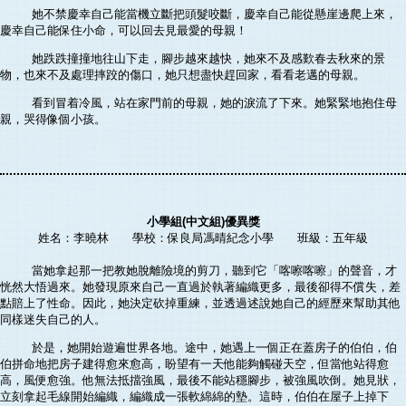
她不禁慶幸自己能當機立斷把頭髮咬斷，慶幸自己能從懸崖邊爬上來，
慶幸自己能保住小命，可以回去見最愛的母親！
她跌跌撞撞地往山下走，腳步越來越快，她來不及感歎春去秋來的景
物，也來不及處理摔跤的傷口，她只想盡快趕回家，看看老邁的母親。
看到冒着冷風，站在家門前的母親，她的淚流了下來。她緊緊地抱住母
親，哭得像個小孩。
小學組(中文組)優異獎
姓名：李曉林 學校：保良局馮晴紀念小學 班級：五年級
當她拿起那一把教她脫離險境的剪刀，聽到它「喀嚓喀嚓」的聲音，才
恍然大悟過來。她發現原來自己一直過於執著編織更多，最後卻得不償失，差
點賠上了性命。因此，她決定砍掉重練，並透過述說她自己的經歷來幫助其他
同樣迷失自己的人。
於是，她開始遊遍世界各地。途中，她遇上一個正在蓋房子的伯伯，伯
伯拼命地把房子建得愈來愈高，盼望有一天他能夠觸碰天空，但當他站得愈
高，風便愈強。他無法抵擋強風，最後不能站穩腳步，被強風吹倒。她見狀，
立刻拿起毛線開始編織，編織成一張軟綿綿的墊。這時，伯伯在屋子上掉下