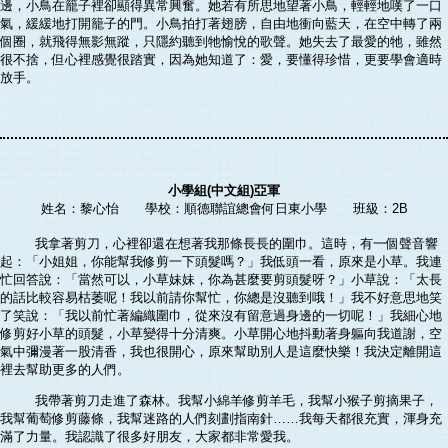
邊，小鳥在籠子裡卻顯得異常興奮。她若有所思地望著小鳥，輕輕地嘆了一口
氣，緩緩地打開籠子的門。小鳥拍打著翅膀，自由地衝向藍天，在空中轉了兩
個圈，就飛得無影無蹤，只隱約聽到牠愉悅的歌聲。她失去了最愛的牠，雖然
很不捨，但心裡感覺很踏實，因為她知道了：愛，要懂得珍惜，更要學會適時
放手。
小學組(中文組)亞軍
姓名：黎心怡 學校：順德聯誼總會何日東小學 班級：2B
我拿著剪刀，心裡卻還在想著我那條長長的圍巾。這時，有一個聲音響
起：「小姐姐，你能幫我修剪一下頭髮嗎？」我低頭一看，原來是小草。我連
忙回答說：「當然可以，小草妹妹，你為甚麼要剪頭髮呀？」小草說：「太長
的話比較容易枯萎呢！我以前請你幫忙，你總是沒聽到哦！」我不好意思地笑
了笑說：「我以前忙著編織圍巾，從來沒有留意過身邊的一切呢！」我細心地
修剪好小草的頭髮，小草變得十分清爽。小草開心地抖動著身軀向我道謝，空
氣中彌漫著一股清香，我也很開心，原來幫助別人是這麼快樂！我決定離開這
裡去幫助更多的人們。
我帶著剪刀走進了森林。我幫小綿羊修剪羊毛，我幫小猴子剪摘果子，
我幫葡萄修剪藤條，我幫迷路的人們刻劃指南針……我每天都很充實，渾身充
滿了力量。我認識了很多好朋友，大家都非常愛我。