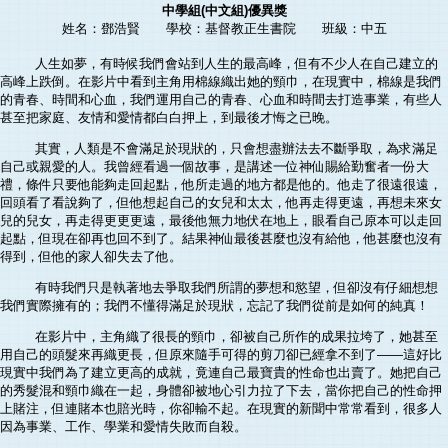
中學組(中文組)優異獎
姓名：鄧浩賢 學校：基督教正生書院 班級：中五
人生如夢，有時候我們會站到人生的最高峰，但有不少人在自己建立的
高峰上跌倒。在影片中看到主角用棉線織出她的頸巾，在現實中，棉線是我們
的青春、時間和心血，我們運用自己的青春、心血和時間去打造事業，有些人
甚至把家庭、友情和愛情都白白押上，到最後才悔之已晚。
其實，人類是不會滿足於現狀的，只會想盡辦法去不斷爭取，為求滿足
自己或親愛的人。我曾經看過一個故事，是講述一位神仙賜給勤奮者一份大
禮，條件只要他能夠走回起點，他所走過的地方都是他的。他走了很遠很遠，
回頭看了看說夠了，但他想起自己的女兒和太太，他再走得更遠，再想未來女
兒的兒女，再走得更更更遠，最後他無力地伏在地上，眼看自己原本可以走回
起點，但現在卻再也回不到了。結果神仙最後甚麼也沒有給他，他甚麼也沒有
得到，但他的家人卻失去了他。
有時我們只是執著地去爭取我們所謂的夢想和慾望，但卻沒有仔細想想
我們實際擁有的；我們不懂得滿足於現狀，忘記了我們從前是如何的純真！
在影片中，主角織了很長的頸巾，卻被自己所作的成果拉垮了，她甚至
用自己的頭髮來再織更長，但原來隨手可得的剪刀卻已經拿不到了——這好比
現實中我們為了建立更高的成就，竟連自己最寶貴的性命也出賣了。她把自己
的秀髮混和頸巾織在一起，身體卻被地心引力拉了下去，當你把自己的性命押
上賭注，但連賭本也賠光時，你卻輸不起。在現實的新聞中常常看到，很多人
因為事業、工作、學業和愛情失敗而自殺。