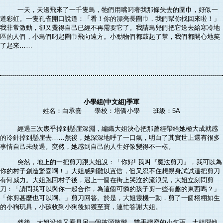
一天，天邊飛來了一千隻鳥，牠們用嘴叼著我那條失去的圍巾，好似一
道彩虹。一隻孔雀開口說道：「看！你的漂亮長圍巾，我們幫你找回來啦！」
我非常激動，卻又覺得自己已經不再需要它了。我請鳥兒們把它送去給寒冷地
區的人們，小鳥們叼起圍巾飛向遠方。小動物們都鼓起了掌，我們都開心地笑
了起來……
小學組(中文組)季軍
姓名：白承熹 學校：培僑小學 班級：5A
經過三次幾乎掉到懸崖深淵，編織大姐決心把那曾經帶給她極大成就感
的冷針掉到懸崖去……然後，她深深地呼了一口氣，明白了其實世上還有很多
事情自己未做過。突然，她感到自己的人生好像變得不一樣。
突然，地上的一把剪刀跟大姐說：「你好! 我叫『魔法剪刀』，我可以為
你的村子創造驚喜啊！」大姐感到難以置信，但又忍不住想親身試試這把剪刀
有何威力。大姐跑回村子後，遇上一個在街上哭泣的流浪兒，大姐立刻問剪
刀：「請問我可以與你一起合作，為這個可憐的孩子剪一些有趣的東西嗎？」
「你剪甚麼也可以啊。」剪刀回答。於是，大姐靈機一動，剪了一個栩栩如生
的小狗玩具，小孩收到小狗後如獲至寶，連忙答謝大姐。
然後，大姐沿途又看見另一個披頭散髮、雙手殘廢的小乞丐，大姐問他