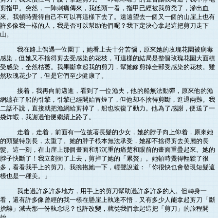
剪指甲。突然，一陣刺痛傳來，我低頭一看，指甲已經被我剪禿了，滲出血
來。我頓時覺得自己不可以再這樣下去了。遠遠望去一個又一個的山崖上也有
許多像我一樣的人，我是否可以幫助他們呢？我下定決心拿起這把剪刀走下
山。
我在路上偶遇一位園丁，她看上去十分苦惱，原來她的玫瑰花園被病毒
感染，但她又不捨得剪去受感染的花枝，可這樣的結局是整個玫瑰花園大面積
受感染，全然枯萎。我果斷拿起我的剪刀，幫她修剪掉全部受感染的花枝。雖
然玫瑰花少了，但是它們至少健康了。
接着，我再向前邁進，看到了一位漁夫，他的船無法動彈，原來他的漁
網纏在了船的引擎，引擎已經開始冒煙了，但他却不捨得剪斷，進退兩難。我
二話不說，直接就把漁網給剪掉了，船也恢復了動力。他為了感謝，便送了一
袋炸蝦，我謝過他便繼續上路了。
走着，走着，前面有一位披著長髮的少女，她的脖子向上仰着，原來她
的頭髮特別長，太重了。她的脖子根本無法承受，她卻不捨得剪去美麗的長
髮。這一刻，在山崖上那個畫面和那沉重的痛楚和眼前的畫面重疊起來。她的
脖子快斷了！我立刻衝了上去，剪掉了她的「累贅」。她頓時覺得輕鬆了很
多，看看我手上的剪刀。我擁抱她一下，輕聲說道：「你很快也會發現短髮這
樣也是一種美。」
我走過許多許多地方，用手上的剪刀幫助過許多許多的人。但轉身一
看，還有許多像曾經的我一樣在懸崖上執迷不悟，又有多少人能拿起剪刀「斷
捨離」減去那一份執念呢？也許改變，就從我們拿起這把「剪刀」的旅程開
始。