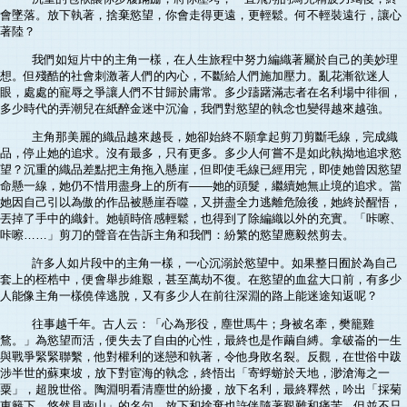
會墜落。放下執著，捨棄慾望，你會走得更遠，更輕鬆。何不輕裝遠行，讓心
著陸？
我們如短片中的主角一樣，在人生旅程中努力編織著屬於自己的美妙理
想。但殘酷的社會刺激著人們的內心，不斷給人們施加壓力。亂花漸欲迷人
眼，處處的寵辱之爭讓人們不甘歸於庸常。多少躊躇滿志者在名利場中徘徊，
多少時代的弄潮兒在紙醉金迷中沉淪，我們對慾望的執念也變得越來越強。
主角那美麗的織品越來越長，她卻始終不願拿起剪刀剪斷毛線，完成織
品，停止她的追求。沒有最多，只有更多。多少人何嘗不是如此執拗地追求慾
望？沉重的織品差點把主角拖入懸崖，但即使毛線已經用完，即使她曾因慾望
命懸一線，她仍不惜用盡身上的所有——她的頭髮，繼續她無止境的追求。當
她因自己引以為傲的作品被懸崖吞噬，又拼盡全力逃離危險後，她終於醒悟，
丟掉了手中的織針。她頓時倍感輕鬆，也得到了除編織以外的充實。「咔嚓、
咔嚓……」剪刀的聲音在告訴主角和我們：紛繁的慾望應毅然剪去。
許多人如片段中的主角一樣，一心沉溺於慾望中。如果整日囿於為自己
套上的桎梏中，便會舉步維艱，甚至萬劫不復。在慾望的血盆大口前，有多少
人能像主角一樣僥倖逃脫，又有多少人在前往深淵的路上能迷途知返呢？
往事越千年。古人云：「心為形役，塵世馬牛；身被名牽，樊籠雞
鶩。」為慾望而活，便失去了自由的心性，最終也是作繭自縛。拿破崙的一生
與戰爭緊緊聯繫，他對權利的迷戀和執著，令他身敗名裂。反觀，在世俗中跋
涉半世的蘇東坡，放下對宦海的執念，終悟出「寄蜉蝣於天地，渺滄海之一
粟」，超脫世俗。陶淵明看清塵世的紛擾，放下名利，最終釋然，吟出「採菊
東籬下，悠然見南山」的名句。放下和捨棄也許伴隨著艱難和痛苦，但並不只