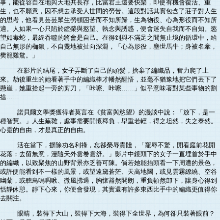
事，能從容自在地與天地共長存，比當君王還要快樂，即使有機會復活、重
生，也不願意，因不想去承受人世間的勞苦。這段對話其實包含了莊子對人生
的思考，他看見芸芸眾生勞頓困苦而不知所歸，生為物役、心為形役而不知所
適。人如果一心只陷於虛榮與慾望、執念與誘惑，便會迷失自我而不自知。慾
望如毒蛇，最終吞噬的將會是自己。在得到與不滿足之間無止境的循環中，給
自己無形的枷鎖，不自覺地被扯向深淵，「心為形役，塵世馬牛；身被名牽，
樊籠雞鶩。」
在影片的結尾，女子弄斷了自己的頭髮，捨棄了編織品，奮力爬了上
來。劫後重生的她看著手中的編織棒才幡然醒悟，並毫不猶豫地把它們丟下了
懸崖，她重拾起一旁的剪刀，「咔嚓、咔嚓……」似乎意味著對某些事物的割
捨……
諾貝爾文學獎獲得者莫言在《貧富與慾望》的漫談中說：「放下，是一
種智慧。」人生蕪雜，處事需要開懷釋負，舉重若輕，得之坦然，失之泰然。
心靈的自由，才是真正的自由。
活在當下，摒除功名利祿，忘卻榮辱貴賤，「寵辱不驚，閒看庭前花開
花落；去留無意，漫隨天外雲卷雲舒。」影片中鏡頭下的女子一直埋首於手中
的編織，以致聚焦的山野背景亦乏善可陳。倘若她能抬頭看一下周遭的景色，
或許便能看到不一樣的風景，或望遠黛蒼茫、天高地闊，或見雲霧繚繞、空谷
幽蘭，或聽鳥鳴啁啾、微風拂過，胸懷豁然開朗，重負頓然卸下，讓身心得到
恬靜休憩。靜下心來，你便會發現，其實還有許多東西比手中的編織更值得你
去關注。
眼睛，裝得下大山，裝得下大海，裝得下全世界，為何卻只裝著眼前？